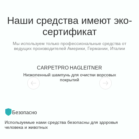
Наши средства имеют эко-
сертификат
Мы используем только профессиональные средства от
ведущих производителей Америки, Германии, Италии
CARPETPRO HAGLEITNER
меющая
Низкопенный шампунь для очистки ворсовых
Для мы
нку на
покрытий
лаги под
ых местах.
 и длинный
ра.
Безопасно
Используемые нами средства безопасны для здоровья
человека и животных